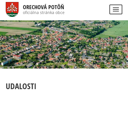
Skočiť
ORECHOVÁ POTÔŇ
na
oficiálna stránka obce
Visually
hlavný
impaired
Hladať
site
obsah
version
UDALOSTI