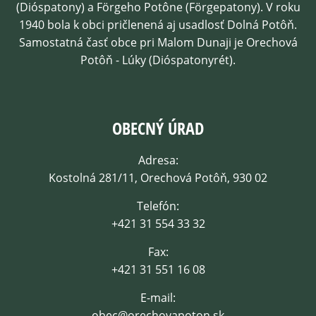
(Dióspatony) a Förgeho Potône (Förgepatony). V roku
1940 bola k obci pričlenená aj usadlosť Dolná Potôň.
Samostatná časť obce pri Malom Dunaji je Orechová
Potôň - Lúky (Dióspatonyrét).
OBECNÝ ÚRAD
Adresa:
Kostolná 281/11, Orechová Potôň, 930 02
Telefón:
+421 31 554 33 32
Fax:
+421 31 551 16 08
E-mail:
obec@orechovapoton.sk